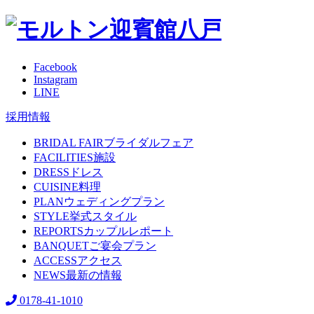
Facebook
Instagram
LINE
採用情報
BRIDAL FAIR
ブライダルフェア
FACILITIES
施設
DRESS
ドレス
CUISINE
料理
PLAN
ウェディングプラン
STYLE
挙式スタイル
REPORTS
カップルレポート
BANQUET
ご宴会プラン
ACCESS
アクセス
NEWS
最新の情報
0178-41-1010