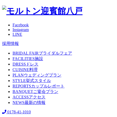
Facebook
Instagram
LINE
採用情報
BRIDAL FAIR
ブライダルフェア
FACILITIES
施設
DRESS
ドレス
CUISINE
料理
PLAN
ウェディングプラン
STYLE
挙式スタイル
REPORTS
カップルレポート
BANQUET
ご宴会プラン
ACCESS
アクセス
NEWS
最新の情報
0178-41-1010