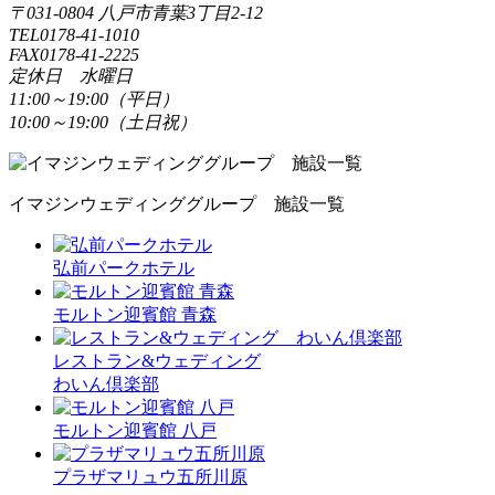
〒031-0804 八戸市青葉3丁目2-12
TEL0178-41-1010
FAX0178-41-2225
定休日 水曜日
11:00～19:00（平日）
10:00～19:00（土日祝）
イマジンウェディンググループ 施設一覧
弘前パークホテル
モルトン迎賓館 青森
レストラン&ウェディング
わいん倶楽部
モルトン迎賓館 八戸
プラザマリュウ五所川原