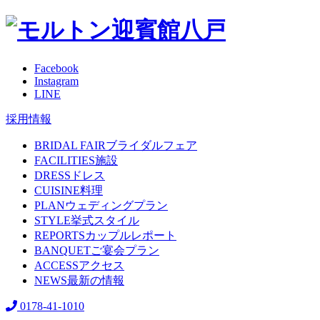
Facebook
Instagram
LINE
採用情報
BRIDAL FAIR
ブライダルフェア
FACILITIES
施設
DRESS
ドレス
CUISINE
料理
PLAN
ウェディングプラン
STYLE
挙式スタイル
REPORTS
カップルレポート
BANQUET
ご宴会プラン
ACCESS
アクセス
NEWS
最新の情報
0178-41-1010