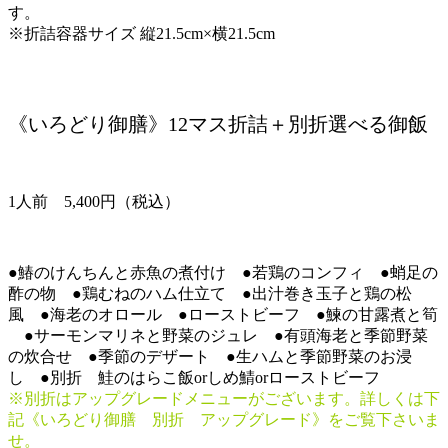
す。
※折詰容器サイズ 縦21.5cm×横21.5cm
《いろどり御膳》12マス折詰＋別折選べる御飯
1人前 5,400円（税込）
●鰆のけんちんと赤魚の煮付け ●若鶏のコンフィ ●蛸足の
酢の物 ●鶏むねのハム仕立て ●出汁巻き玉子と鶏の松
風 ●海老のオロール ●ローストビーフ ●鰊の甘露煮と筍
●サーモンマリネと野菜のジュレ ●有頭海老と季節野菜
の炊合せ ●季節のデザート ●生ハムと季節野菜のお浸
し ●別折 鮭のはらこ飯orしめ鯖orローストビーフ
※別折はアップグレードメニューがございます。詳しくは下
記《いろどり御膳 別折 アップグレード》をご覧下さいま
せ。