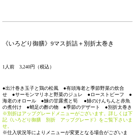
《いろどり御膳》9マス折詰＋別折太巻き
1人前 3,240円（税込）
●出汁巻き玉子と鶏の松風 ●有頭海老と季節野菜の炊合
せ ●サーモンマリネと野菜のジュレ ●ローストビーフ ●
海老のオロール ●鰊の甘露煮と筍 ●鰆のけんちんと赤魚
の煮付け ●蛸足の酢の物 ●季節のデザート ●別折太巻き
※別折はアップグレードメニューがございます。詳しくは下
記《いろどり御膳 別折 アップグレード》をご覧下さいま
せ。
※仕入状況等によりメニューが変更となる場合がございま