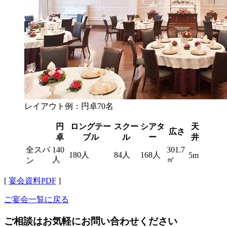
レイアウト例：円卓70名
円
ロングテー
スクー
シアタ
天
広さ
卓
ブル
ル
ー
井
全スパ
140
301.7
180人
84人
168人
5m
人
㎡
ン
[
宴会資料PDF
]
ご宴会一覧に戻る
ご相談はお気軽にお問い合わせください