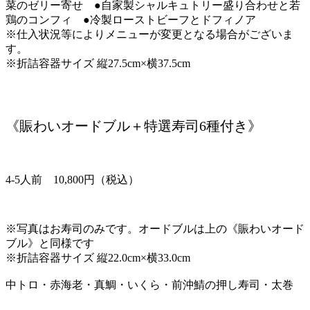
菜のゼリー寄せ ●自家製シャルキュトリー盛り合わせと若
鶏のコンフィ ●冷製ローストビーフとドフィノア
※仕入状況等によりメニューが変更となる場合がございま
す。
※折詰容器サイズ 縦27.5cm×横37.5cm
《賑わいオードブル＋特選寿司6種付き》
4-5人前 10,800円（税込）
※写真はお寿司のみです。オードブルは上の《賑わいオード
ブル》と同様です
※折詰容器サイズ 縦22.0cm×横33.0cm
中トロ・赤海老・真鯛・いくら・前沖鯖の押し寿司・太巻