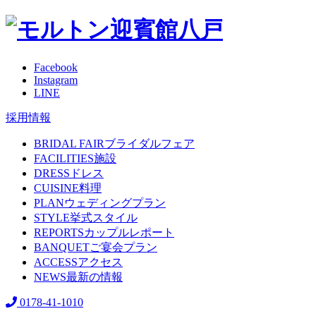
Facebook
Instagram
LINE
採用情報
BRIDAL FAIR
ブライダルフェア
FACILITIES
施設
DRESS
ドレス
CUISINE
料理
PLAN
ウェディングプラン
STYLE
挙式スタイル
REPORTS
カップルレポート
BANQUET
ご宴会プラン
ACCESS
アクセス
NEWS
最新の情報
0178-41-1010