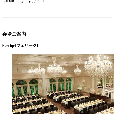
ルmolton-h@imgnjp.com
会場ご案内
Feeriqe
[フェリーク]