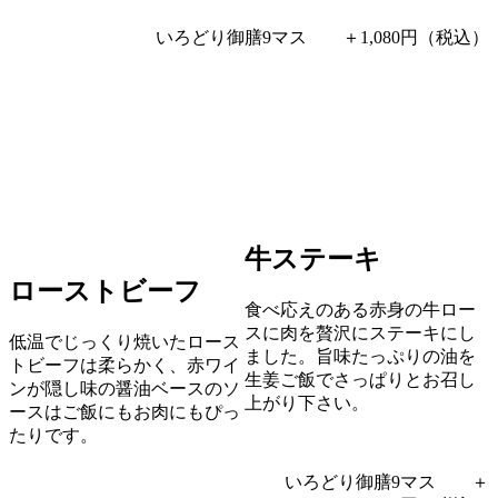
いろどり御膳9マス ＋1,080円（税込）
牛ステーキ
ローストビーフ
食べ応えのある赤身の牛ロー
スに肉を贅沢にステーキにし
低温でじっくり焼いたロース
ました。旨味たっぷりの油を
トビーフは柔らかく、赤ワイ
生姜ご飯でさっぱりとお召し
ンが隠し味の醤油ベースのソ
上がり下さい。
ースはご飯にもお肉にもぴっ
たりです。
いろどり御膳9マス ＋