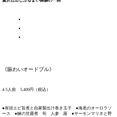
贅沢仕出しふるまい御膳の一例
《賑わいオードブル》
4-5人前 5,400円（税込）
●有頭エビ旨煮と自家製出汁巻き玉子 ●海老のオーロラソ
ース ●鰊の甘露煮 筍 人参 蕗 ●サーモンマリネと野