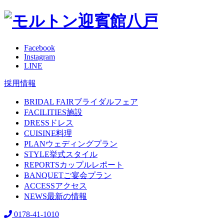
Facebook
Instagram
LINE
採用情報
BRIDAL FAIR
ブライダルフェア
FACILITIES
施設
DRESS
ドレス
CUISINE
料理
PLAN
ウェディングプラン
STYLE
挙式スタイル
REPORTS
カップルレポート
BANQUET
ご宴会プラン
ACCESS
アクセス
NEWS
最新の情報
0178-41-1010