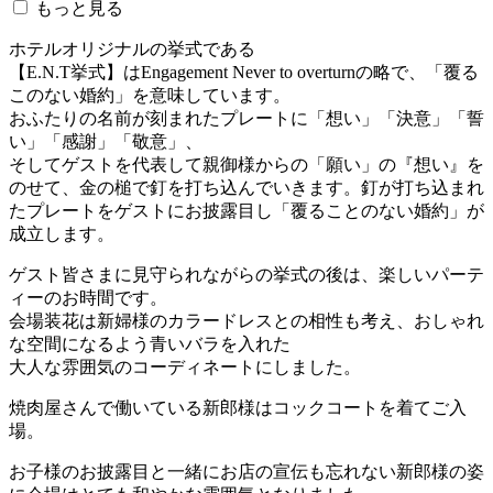
もっと見る
ホテルオリジナルの挙式である
【E.N.T挙式】はEngagement Never to overturnの略で、「覆る
このない婚約」を意味しています。
おふたりの名前が刻まれたプレートに「想い」「決意」「誓
い」「感謝」「敬意」、
そしてゲストを代表して親御様からの「願い」の『想い』を
のせて、金の槌で釘を打ち込んでいきます。釘が打ち込まれ
たプレートをゲストにお披露目し「覆ることのない婚約」が
成立します。
ゲスト皆さまに見守られながらの挙式の後は、楽しいパーテ
ィーのお時間です。
会場装花は新婦様のカラードレスとの相性も考え、おしゃれ
な空間になるよう青いバラを入れた
大人な雰囲気のコーディネートにしました。
焼肉屋さんで働いている新郎様はコックコートを着てご入
場。
お子様のお披露目と一緒にお店の宣伝も忘れない新郎様の姿