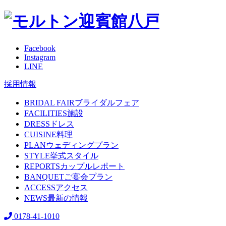
Facebook
Instagram
LINE
採用情報
BRIDAL FAIR
ブライダルフェア
FACILITIES
施設
DRESS
ドレス
CUISINE
料理
PLAN
ウェディングプラン
STYLE
挙式スタイル
REPORTS
カップルレポート
BANQUET
ご宴会プラン
ACCESS
アクセス
NEWS
最新の情報
0178-41-1010